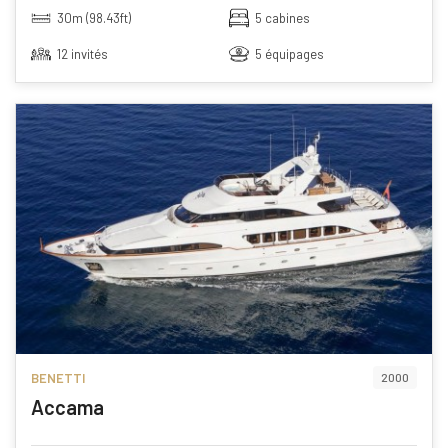
30m (98.43ft)
5 cabines
12 invités
5 équipages
BENETTI
2000
Accama