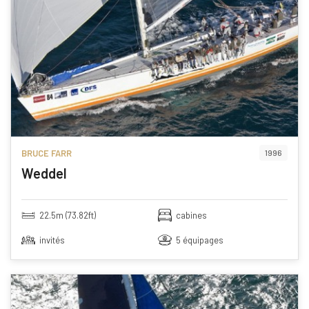
BRUCE FARR
1996
Weddel
22.5m (73.82ft)
cabines
invités
5 équipages