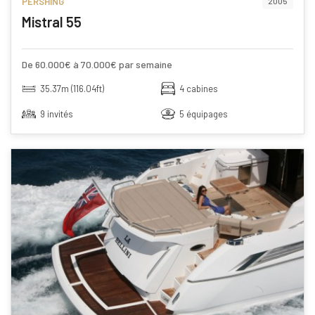
PERSHING
2005
Mistral 55
De 60.000€ à 70.000€ par semaine
35.37m (116.04ft)
4 cabines
9 invités
5 équipages