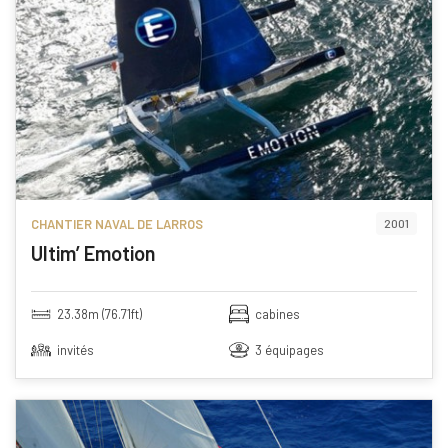
CHANTIER NAVAL DE LARROS
2001
Ultim’ Emotion
23.38m (76.71ft)
cabines
invités
3 équipages