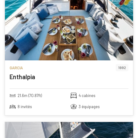
GARCIA
1992
Enthalpia
21.6m (70.87ft)
4 cabines
8 invités
3 équipages