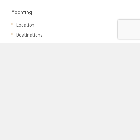
Yachting
Location
Destinations
Achat / vente
Management
Services
Infos
Mentions légales
Votre demande